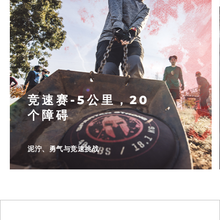
竞速赛-5公里，20
个障碍
泥泞、勇气与竞速挑战