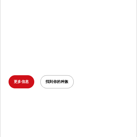
SPRINT, SUPER, BEAST
赢得三连胜
承诺在 2025 年完成斯巴达三连冠--三场史
诗般的比赛、一年的不懈努力、您的终极蜕
变。
更多信息
找到你的种族