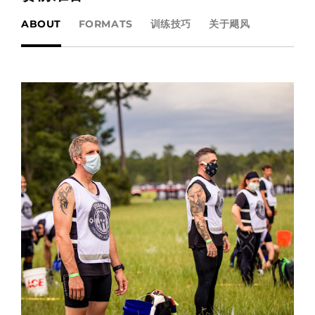
ABOUT
FORMATS
训练技巧
关于飓风