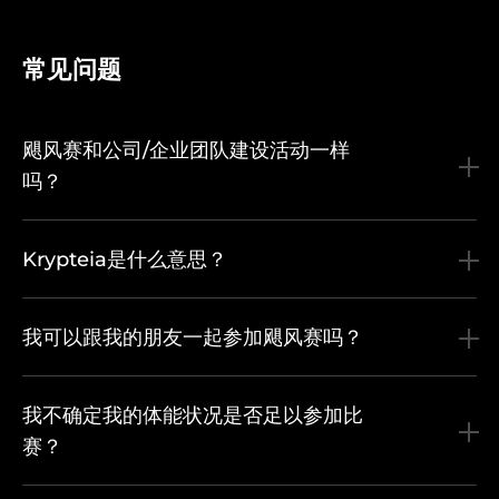
常见问题
飓风赛和公司/企业团队建设活动一样
吗？
Krypteia是什么意思？
我可以跟我的朋友一起参加飓风赛吗？
我不确定我的体能状况是否足以参加比
赛？