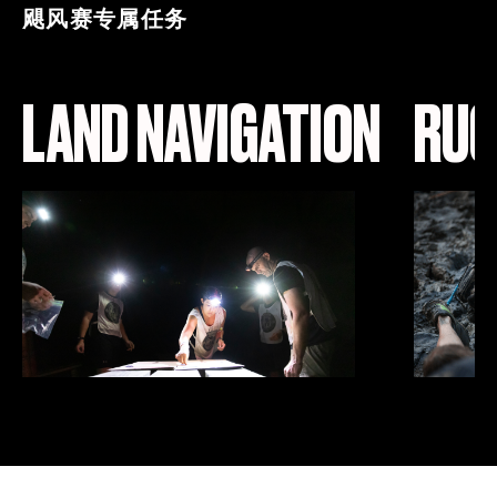
飓风赛专属任务
LAND NAVIGATION
RUC