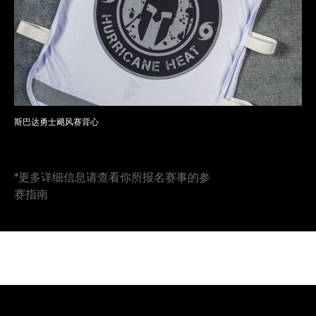
斯巴达勇士飓风赛背心
*更多详细信息请查看你所报名赛事的参
赛指南