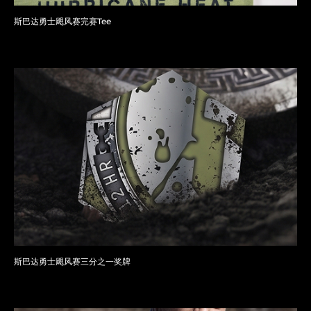
斯巴达勇士飓风赛完赛Tee
斯巴达勇士飓风赛三分之一奖牌